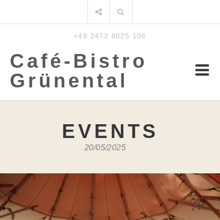
Zum
Suchen
Inhalt
nach:
+49 2472 8025 106
Café-Bistro
Grünental
EVENTS
20/05/2025