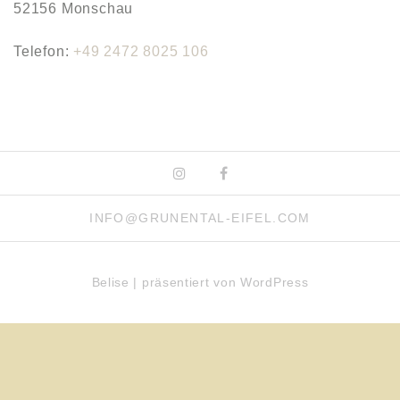
52156 Monschau
Telefon:
+49 2472 8025 106
Instagram
Facebook
INFO@GRUNENTAL-EIFEL.COM
WordPress Cookie Hinweis von Real Cookie Banner
Belise
|
präsentiert von
WordPress