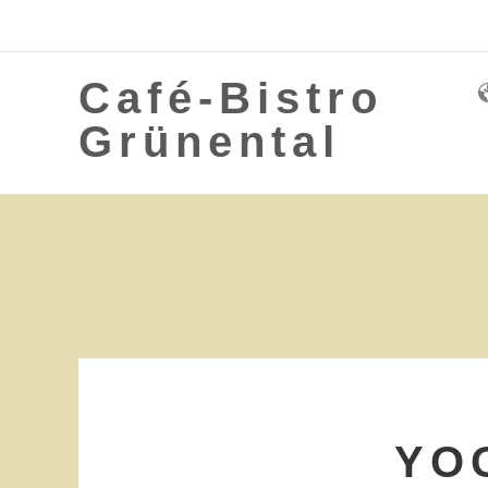
Meteen
naar
de
Café-Bistro
inhoud
Grünental
YO