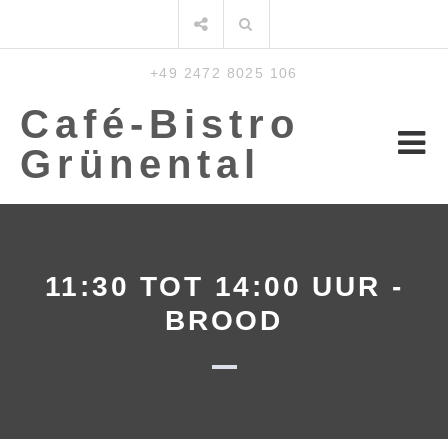
Meteen
Zoeken:
naar
de
+49 2472 8025 106
inhoud
Café-Bistro
Grünental
11:30 TOT 14:00 UUR -
BROOD