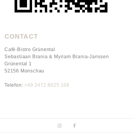
CONTACT
Café-Bistro Grünental
Sebastiaan Brania & Myriam Brania-Janssen
Grünental 1
52156 Monschau
Telefon:
+49 2472 8025 106
Instagram
Facebook