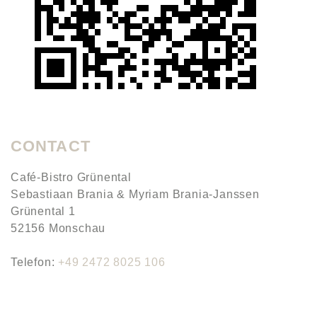
CONTACT
Café-Bistro Grünental
Sebastiaan Brania & Myriam Brania-Janssen
Grünental 1
52156 Monschau
Telefon:
+49 2472 8025 106