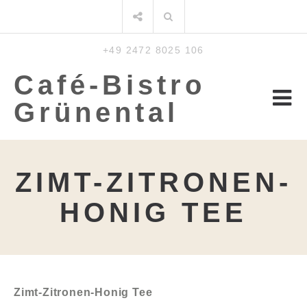
Meteen
Zoeken:
naar
de
+49 2472 8025 106
inhoud
Café-Bistro
Grünental
ZIMT-ZITRONEN-
HONIG TEE
Zimt-Zitronen-Honig Tee