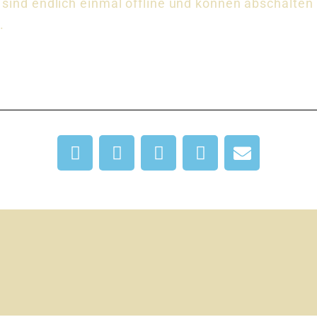
e sind endlich einmal offline und können abschalte
.